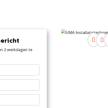
bericht


en 2 werkdagen te
naam
ummer
de