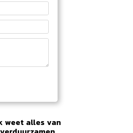
oonnummer
res
ag
k weet alles van
t verduurzamen