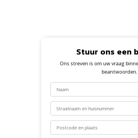
Stuur ons een 
Ons streven is om uw vraag binn
beantwoorden.
Naam
(Vereist)
Straat
en
huisn
Postco
(Vereist)
en