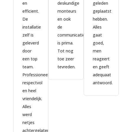
en
deskundige
geleden
d
efficient.
monteurs
geplaatst
m
De
en ook
hebben.
sl
installatie
de
Alles
re
zelf is
communicatie
gaat
1
geleverd
is prima.
goed,
m
door
Tot nog
men
h
een top
toe zeer
reageert
o
team.
tevreden.
en geeft
g
Professioneel,
adequaat
o
respectvol
antwoord.
di
en heel
e
vriendelijk.
a
Alles
w
werd
v
netjes
n
achtergelaten