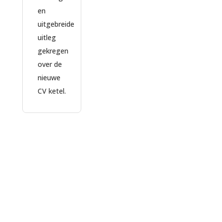
zo
en
re
uitgebreide
du
uitleg
zi
gekregen
d
over de
K
nieuwe
v
CV ketel.
o
zi
ve
g
d
la
ja
g
d
co